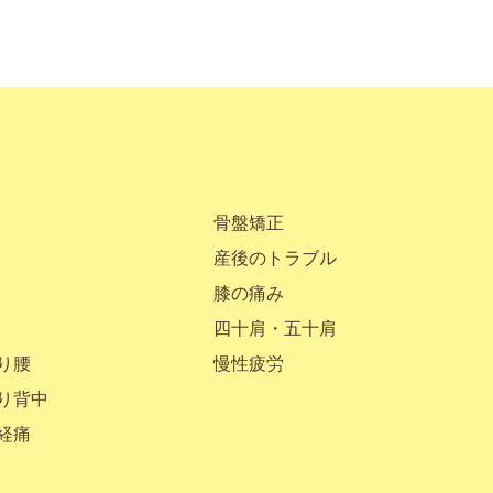
骨盤矯正
産後のトラブル
膝の痛み
四十肩・五十肩
り腰
慢性疲労
り背中
経痛