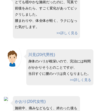
とても穏やかな施術だったのに、写真で
前後をみたら、すごく変化があってビッ
クリしました。
腰まわりや、体全体が軽く、ラクになっ
た気がします。
>>詳しく見る
川見(20代男性)
身体のハリが根深いので、完治には時間
がかかりそうとのことですが、
当日すぐに腰のハリは良くなりました。
>>詳しく見る
かおり(20代女性)
施術中、痛みなどもなく、終わった後も