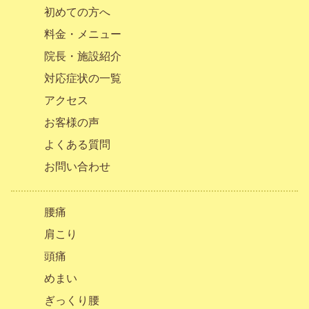
初めての方へ
料金・メニュー
院長・施設紹介
対応症状の一覧
アクセス
お客様の声
よくある質問
お問い合わせ
腰痛
肩こり
頭痛
めまい
ぎっくり腰