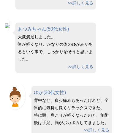
>>詳しく見る
あつみちゃん(50代女性)
大変満足しました。
体が軽くなり、かなりの体のゆがみがあ
るという事で、しっかり治そうと思いま
した。
>>詳しく見る
ゆか(30代女性)
背中など、多少痛みもあったけれど、全
体的に気持ち良くリラックスできた。
特に頭、肩こりが軽くなったのと、施術
後は手足、顔がポカポカしてきました。
>>詳しく見る