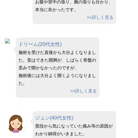
お腹や背中の張り、腕の張りも分かり、
本当に良かったです。
>>詳しく見る
ドリーム(20代女性)
施術を受けた直後から大分よくなりまし
た。昔はできた開脚が、しばらく骨盤の
歪みで開かなかったのですが、
施術後には大分よく開くようになりまし
た。
>>詳しく見る
ジュン(40代女性)
普段から気になっていた痛み等の原因が
わかり納得がいきました。