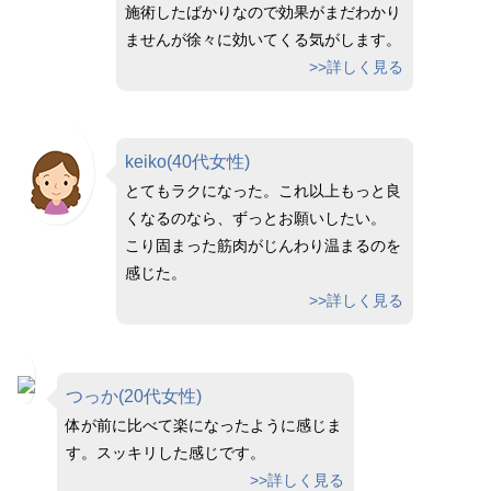
施術したばかりなので効果がまだわかり
ませんが徐々に効いてくる気がします。
>>詳しく見る
keiko(40代女性)
とてもラクになった。これ以上もっと良
くなるのなら、ずっとお願いしたい。
こり固まった筋肉がじんわり温まるのを
感じた。
>>詳しく見る
つっか(20代女性)
体が前に比べて楽になったように感じま
す。スッキリした感じです。
>>詳しく見る