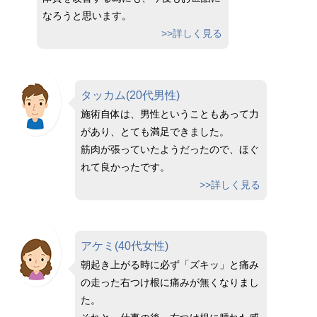
なろうと思います。
>>詳しく見る
タッカム(20代男性)
施術自体は、男性ということもあって力
があり、とても満足できました。
筋肉が張っていたようだったので、ほぐ
れて良かったです。
>>詳しく見る
アケミ(40代女性)
朝起き上がる時に必ず「ズキッ」と痛み
の走った右つけ根に痛みが無くなりまし
た。