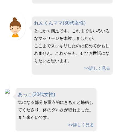
れんくんママ(30代女性)
とにかく満足です。これまでもいろいろ
なマッサージを体験しましたが、
ここまでスッキリしたのは初めてかもし
れません。これからも、ぜひお世話にな
りたいと思います。
>>詳しく見る
あっこ(20代女性)
気になる部分を重点的にきちんと施術し
てくださり、体のダルさが取れました。
また来たいです。
>>詳しく見る