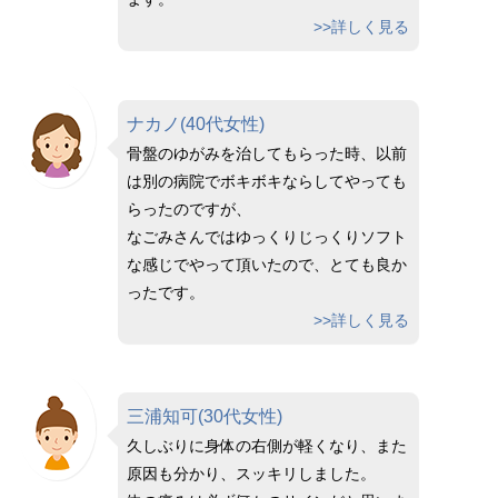
>>詳しく見る
ナカノ(40代女性)
骨盤のゆがみを治してもらった時、以前
は別の病院でボキボキならしてやっても
らったのですが、
なごみさんではゆっくりじっくりソフト
な感じでやって頂いたので、とても良か
ったです。
>>詳しく見る
三浦知可(30代女性)
久しぶりに身体の右側が軽くなり、また
原因も分かり、スッキリしました。