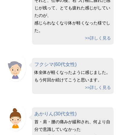
それと、仕事の後、右つけ根に腫れた感
じが残って、とても疲れた感じがしてい
たのが、
感じられなくなり体が軽くなった様でし
た。
>>詳しく見る
フクシマ(60代女性)
体全体が軽くなったように感じました。
もう何回か続けてこうと思います。
>>詳しく見る
あかりん(30代女性)
首・肩・腰の痛みが緩和され、何より自
分で意識していなかった