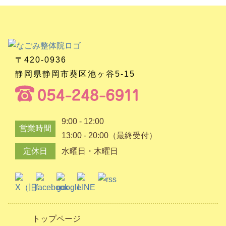
〒420-0936
静岡県静岡市葵区池ヶ谷5-15
9:00 - 12:00
営業時間
13:00 - 20:00（最終受付）
定休日
水曜日・木曜日
トップページ