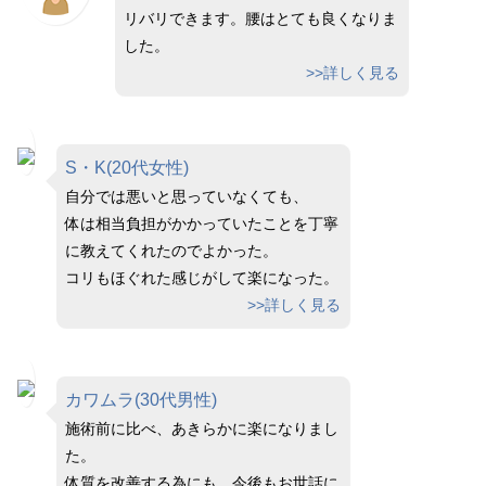
リバリできます。腰はとても良くなりま
した。
>>詳しく見る
S・K(20代女性)
自分では悪いと思っていなくても、
体は相当負担がかかっていたことを丁寧
に教えてくれたのでよかった。
コリもほぐれた感じがして楽になった。
>>詳しく見る
カワムラ(30代男性)
施術前に比べ、あきらかに楽になりまし
た。
体質を改善する為にも、今後もお世話に