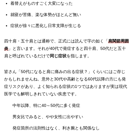
着替えがものすごく大変になった
就寝が苦痛、楽な体勢がほとんど無い
症状が徐々に悪化し日常支障が生じる
四十肩・五十肩とは通称で、正式には読んで字の如く「
肩関節周囲
炎
」と言います。それが40代で発症すると四十肩、50代だと五十
肩と呼ばれているだけで
同じ症状
を指します。
皆さん「50代になると肩に痛みの出る症状？」くらいにはご存じ
かもしれませんね。意外と30代や高齢となる60代以降の方にも発
症リスクがあり、よく知られる症状の1つではありますが実は現代
医学でも解明しきれていない疾患です。
中年以降、特に40～50代に多く発症
男女比でみると、やや女性に出やすい
発症箇所の法則性はなく、利き腕とも関係なし