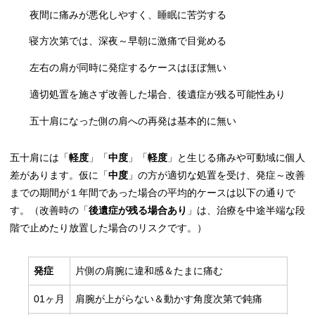
夜間に痛みが悪化しやすく、睡眠に苦労する
寝方次第では、深夜～早朝に激痛で目覚める
左右の肩が同時に発症するケースはほぼ無い
適切処置を施さず改善した場合、後遺症が残る可能性あり
五十肩になった側の肩への再発は基本的に無い
五十肩には「
軽度
」「
中度
」「
軽度
」と生じる痛みや可動域に個人
差があります。仮に「
中度
」の方が適切な処置を受け、発症～改善
までの期間が１年間であった場合の平均的ケースは以下の通りで
す。（改善時の「
後遺症が残る場合あり
」は、治療を中途半端な段
階で止めたり放置した場合のリスクです。）
発症
片側の肩腕に違和感＆たまに痛む
01ヶ月
肩腕が上がらない＆動かす角度次第で鈍痛