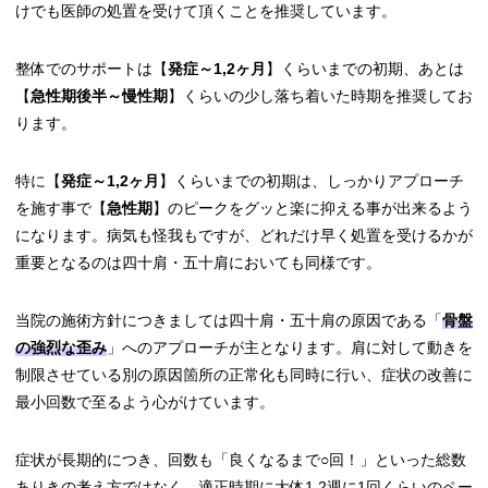
けでも医師の処置を受けて頂くことを推奨しています。
整体でのサポートは【
発症～1,2ヶ月
】くらいまでの初期、あとは
【
急性期後半～慢性期
】くらいの少し落ち着いた時期を推奨してお
ります。
特に【
発症～1,2ヶ月
】くらいまでの初期は、しっかりアプローチ
を施す事で【
急性期
】のピークをグッと楽に抑える事が出来るよう
になります。病気も怪我もですが、どれだけ早く処置を受けるかが
重要となるのは四十肩・五十肩においても同様です。
当院の施術方針につきましては四十肩・五十肩の原因である「
骨盤
の強烈な歪み
」へのアプローチが主となります。肩に対して動きを
制限させている別の原因箇所の正常化も同時に行い、症状の改善に
最小回数で至るよう心がけています。
症状が長期的につき、回数も「良くなるまで○回！」といった総数
ありきの考え方ではなく、適正時期に大体1,2週に1回くらいのペー