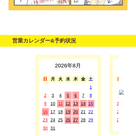
営業カレンダー&予約状況
2026年8月
2
日
月
火
水
木
金
土
日
月
1
1
2
3
4
5
6
7
8
6
7
8
9
10
11
12
13
14
15
13
14
1
16
17
18
19
20
21
22
20
21
2
23
24
25
26
27
28
29
27
28
2
30
31