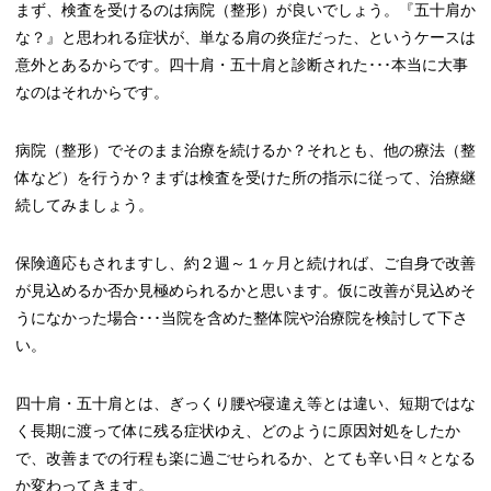
まず、検査を受けるのは病院（整形）が良いでしょう。『五十肩か
な？』と思われる症状が、単なる肩の炎症だった、というケースは
意外とあるからです。四十肩・五十肩と診断された･･･本当に大事
なのはそれからです。
病院（整形）でそのまま治療を続けるか？それとも、他の療法（整
体など）を行うか？まずは検査を受けた所の指示に従って、治療継
続してみましょう。
保険適応もされますし、約２週～１ヶ月と続ければ、ご自身で改善
が見込めるか否か見極められるかと思います。仮に改善が見込めそ
うになかった場合･･･当院を含めた整体院や治療院を検討して下さ
い。
四十肩・五十肩とは、ぎっくり腰や寝違え等とは違い、短期ではな
く長期に渡って体に残る症状ゆえ、どのように原因対処をしたか
で、改善までの行程も楽に過ごせられるか、とても辛い日々となる
か変わってきます。