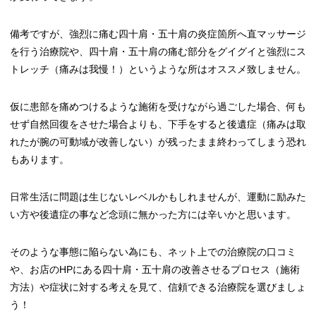
備考ですが、強烈に痛む四十肩・五十肩の炎症箇所へ直マッサージ
を行う治療院や、四十肩・五十肩の痛む部分をグイグイと強烈にス
トレッチ（痛みは我慢！）というような所はオススメ致しません。
仮に患部を痛めつけるような施術を受けながら過ごした場合、何も
せず自然回復をさせた場合よりも、下手をすると後遺症（痛みは取
れたが腕の可動域が改善しない）が残ったまま終わってしまう恐れ
もあります。
日常生活に問題は生じないレベルかもしれませんが、運動に励みた
い方や後遺症の事など念頭に無かった方には辛いかと思います。
そのような事態に陥らない為にも、ネット上での治療院の口コミ
や、お店のHPにある四十肩・五十肩の改善させるプロセス（施術
方法）や症状に対する考えを見て、信頼できる治療院を選びましょ
う！