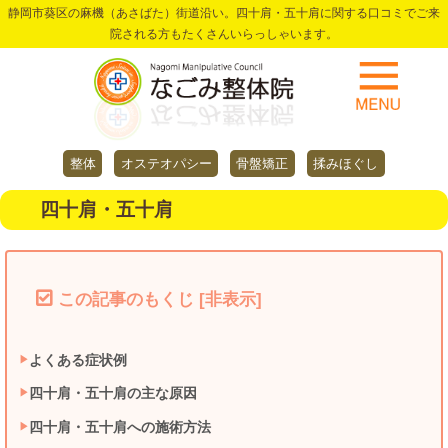
静岡市葵区の麻機（あさばた）街道沿い。四十肩・五十肩に関する口コミでご来
院される方もたくさんいらっしゃいます。
整体
オステオパシー
骨盤矯正
揉みほぐし
四十肩・五十肩
この記事のもくじ
[
非表示
]
よくある症状例
四十肩・五十肩の主な原因
四十肩・五十肩への施術方法