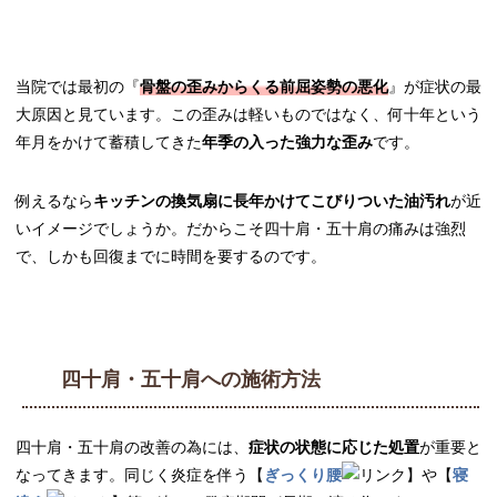
当院では最初の『
骨盤の歪みからくる前屈姿勢の悪化
』が症状の最
大原因と見ています。この歪みは軽いものではなく、何十年という
年月をかけて蓄積してきた
年季の入った強力な歪み
です。
例えるなら
キッチンの換気扇に長年かけてこびりついた油汚れ
が近
いイメージでしょうか。だからこそ四十肩・五十肩の痛みは強烈
で、しかも回復までに時間を要するのです。
四十肩・五十肩への施術方法
四十肩・五十肩の改善の為には、
症状の状態に応じた処置
が重要と
なってきます。同じく炎症を伴う【
ぎっくり腰
】や【
寝