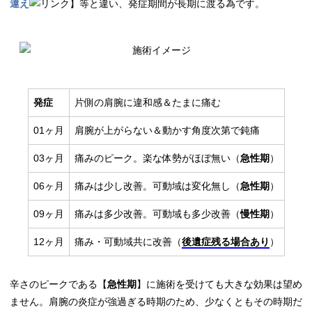
違え
】等と違い、発症期間が長期に渡る為です。
発症
片側の肩腕に違和感＆たまに痛む
01ヶ月
肩腕が上がらない＆動かす角度次第で鈍痛
03ヶ月
痛みのピーク。楽な体勢がほぼ無い（
急性期
）
06ヶ月
痛みは少し改善。可動域は変化無し（
急性期
）
09ヶ月
痛みは多少改善。可動域も多少改善（
慢性期
）
12ヶ月
痛み・可動域共に改善（
後遺症残る場合あり
）
辛さのピークである【
急性期
】に施術を受けても大きな効果は望め
ません。肩腕の炎症が強過ぎる時期のため、少なくともその時期だ