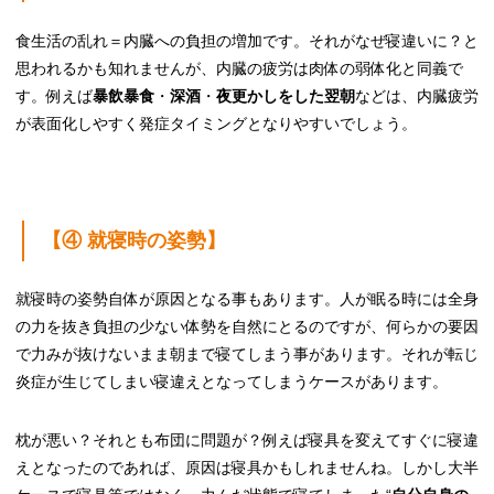
食生活の乱れ＝内臓への負担の増加です。それがなぜ寝違いに？と
思われるかも知れませんが、内臓の疲労は肉体の弱体化と同義で
す。例えば
暴飲暴食
・
深酒
・
夜更かしをした翌朝
などは、内臓疲労
が表面化しやすく発症タイミングとなりやすいでしょう。
【④ 就寝時の姿勢】
就寝時の姿勢自体が原因となる事もあります。人が眠る時には全身
の力を抜き負担の少ない体勢を自然にとるのですが、何らかの要因
で力みが抜けないまま朝まで寝てしまう事があります。それが転じ
炎症が生じてしまい寝違えとなってしまうケースがあります。
枕が悪い？それとも布団に問題が？例えば寝具を変えてすぐに寝違
えとなったのであれば、原因は寝具かもしれませんね。しかし大半