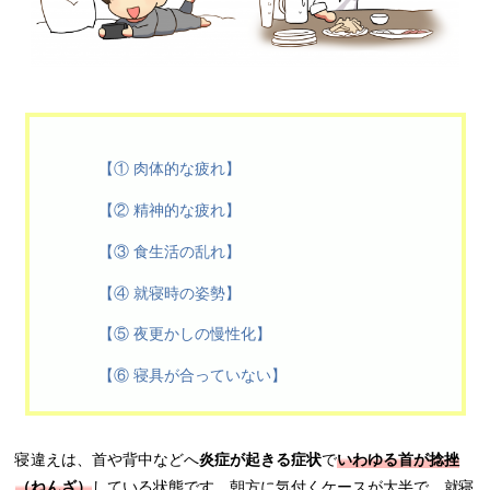
【① 肉体的な疲れ】
【② 精神的な疲れ】
【③ 食生活の乱れ】
【④ 就寝時の姿勢】
【⑤ 夜更かしの慢性化】
【⑥ 寝具が合っていない】
寝違えは、首や背中などへ
炎症が起きる症状
で
いわゆる首が捻挫
（ねんざ）
している状態です。朝方に気付くケースが大半で、就寝