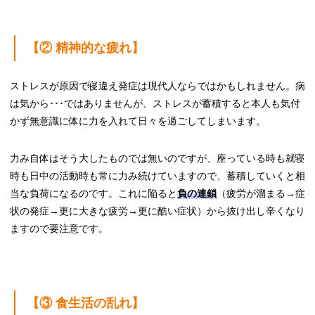
【② 精神的な疲れ】
ストレスが原因で寝違え発症は現代人ならではかもしれません。病
は気から･･･ではありませんが、ストレスが蓄積すると本人も気付
かず無意識に体に力を入れて日々を過ごしてしまいます。
力み自体はそう大したものでは無いのですが、座っている時も就寝
時も日中の活動時も常に力み続けていますので、蓄積していくと相
当な負荷になるのです。これに陥ると
負の連鎖
（疲労が溜まる→症
状の発症→更に大きな疲労→更に酷い症状）から抜け出し辛くなり
ますので要注意です。
【③ 食生活の乱れ】