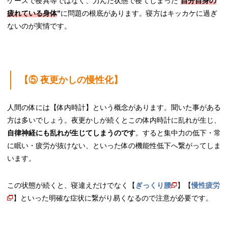
ケースで寝具等ではなく、力んだ状態で寝てしまった“
自分自身の
疲れている身
体
”
に問題の根底があります。寝方はキッカケに過ぎ
ないのが実情です。
【⑤ 夜更かしの慢性化】
人間の体には【体内時計】という概念があります。聞いた事がある
方は多いでしょう。夜更かしが続くとこの体内時計に乱れが生じ、
自律神経にも乱れが生じてしまうのです
。すると集中力の低下・常
に眠い・疲労が抜けない、といった体の機能性低下へ繋がってしま
います。
この状態が続くと、寝違えだけでなく【
ぎっくり腰
】【
慢性疲労
】といった明確な症状に繋がり易くなるので注意が必要です。