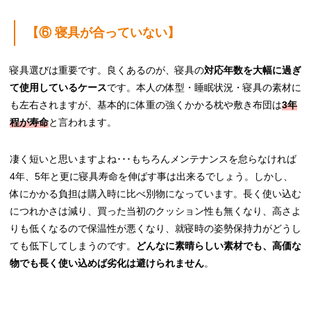
【⑥ 寝具が合っていない】
寝具選びは重要です。良くあるのが、寝具の
対応年数を大幅に過ぎ
て使用しているケース
です。本人の体型・睡眠状況・寝具の素材に
も左右されますが、基本的に体重の強くかかる枕や敷き布団は
3年
程が寿命
と言われます。
凄く短いと思いますよね･･･もちろんメンテナンスを怠らなければ
4年、5年と更に寝具寿命を伸ばす事は出来るでしょう。しかし、
体にかかる負担は購入時に比べ別物になっています。長く使い込む
につれかさは減り、買った当初のクッション性も無くなり、高さよ
りも低くなるので保温性が悪くなり、就寝時の姿勢保持力がどうし
ても低下してしまうのです。
どんなに素晴らしい素材でも、高価な
物でも長く使い込めば劣化は避けられません
。