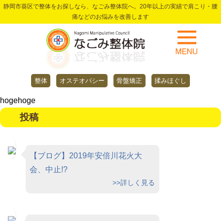
静岡市葵区で整体をお探しなら、なごみ整体院へ。20年以上の実績で肩こり・腰
痛などのお悩みを改善します
整体
オステオパシー
骨盤矯正
揉みほぐし
hogehoge
投稿
【ブログ】2019年安倍川花火大
会、中止!?
>>詳しく見る