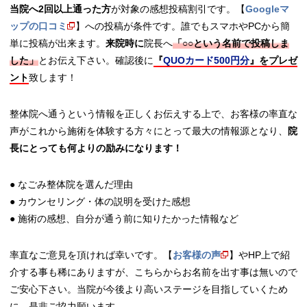
当院へ2回以上通った方
が対象の感想投稿割引です。【
Googleマ
ップの口コミ
】への投稿が条件です。誰でもスマホやPCから簡
単に投稿が出来ます。
来院時に
院長へ
「○○という名前で投稿しま
した」
とお伝え下さい。確認後に
『
QUOカード500円分
』をプレゼ
ント
致します！
整体院へ通うという情報を正しくお伝えする上で、お客様の率直な
声がこれから施術を体験する方々にとって最大の情報源となり、
院
長にとっても何よりの励みになります！
● なごみ整体院を選んだ理由
● カウンセリング・体の説明を受けた感想
● 施術の感想、自分が通う前に知りたかった情報など
率直なご意見を頂ければ幸いです。【
お客様の声
】やHP上で紹
介する事も稀にありますが、こちらからお名前を出す事は無いので
ご安心下さい。当院が今後より高いステージを目指していくため
に、是非ご協力願います。