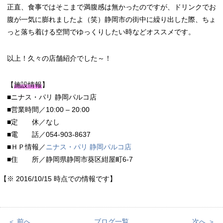
正直、食事ではそこまで満腹感は無かったのですが、ドリンクでお
腹が一気に膨れましたよ（笑）静岡市の街中に繰り出した際、ちょ
っと落ち着ける空間でゆっくりしたい時などオススメです。
以上！久々の店舗紹介でした～！
【
施設情報
】
■ニナス・パリ 静岡パルコ店
■営業時間／10:00 – 20:00
■定 休／なし
■電 話／054-903-8637
■ＨＰ情報／
ニナス・パリ 静岡パルコ店
■住 所／静岡県静岡市葵区紺屋町6-7
【※ 2016/10/15 時点での情報です】
＜ 前へ
ブログ一覧
次へ ＞