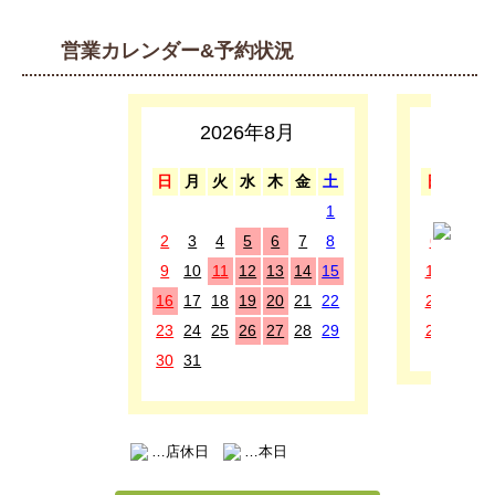
営業カレンダー&予約状況
2026年8月
2
日
月
火
水
木
金
土
日
月
1
1
2
3
4
5
6
7
8
6
7
8
9
10
11
12
13
14
15
13
14
1
16
17
18
19
20
21
22
20
21
2
23
24
25
26
27
28
29
27
28
2
30
31
…店休日
…本日