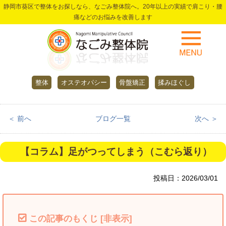
静岡市葵区で整体をお探しなら、なごみ整体院へ。20年以上の実績で肩こり・腰
痛などのお悩みを改善します
整体
オステオパシー
骨盤矯正
揉みほぐし
＜ 前へ
ブログ一覧
次へ ＞
【コラム】足がつってしまう（こむら返り）
投稿日：2026/03/01
この記事のもくじ
[
非表示
]