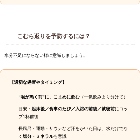
こむら返りを予防するには？
水分不足にならない様に意識しましょう。
【適切な処置やタイミング】
“喉が渇く前”に、こまめに飲む
（一気飲みより分けて）
目安：
起床後／食事のたび／入浴の前後／就寝前
にコッ
プ1杯前後
長風呂・運動・サウナなど汗をかいた日は、水だけでな
く
塩分・ミネラル
も意識