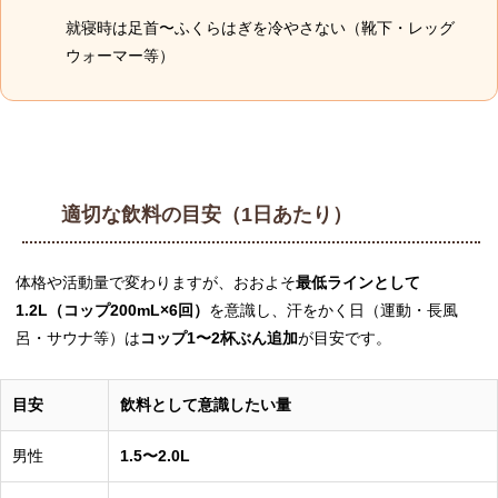
就寝時は足首〜ふくらはぎを冷やさない（靴下・レッグ
ウォーマー等）
適切な飲料の目安（1日あたり）
体格や活動量で変わりますが、おおよそ
最低ラインとして
1.2L（コップ200mL×6回）
を意識し、汗をかく日（運動・長風
呂・サウナ等）は
コップ1〜2杯ぶん追加
が目安です。
目安
飲料として意識したい量
男性
1.5〜2.0L