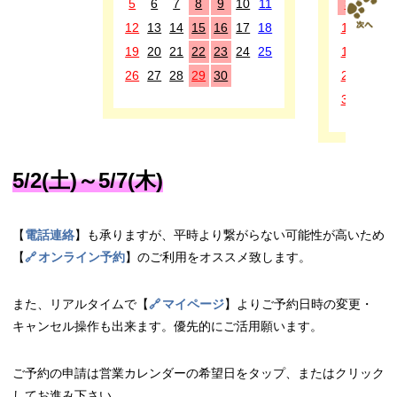
5
6
7
8
9
10
11
3
4
5
12
13
14
15
16
17
18
10
11
1
19
20
21
22
23
24
25
17
18
1
26
27
28
29
30
24
25
2
31
5/2(土)～5/7(木)
【
電話連絡
】も承りますが、平時より繋がらない可能性が高いため
【
オンライン予約
】のご利用をオススメ致します。
また、リアルタイムで【
マイページ
】よりご予約日時の変更・
キャンセル操作も出来ます。優先的にご活用願います。
ご予約の申請は営業カレンダーの希望日をタップ、またはクリック
してお進み下さい。