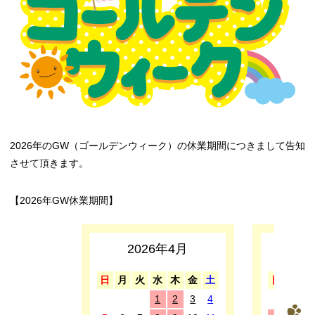
2026年のGW（ゴールデンウィーク）の休業期間につきまして告知
させて頂きます。
【2026年GW休業期間】
2026年4月
2
日
月
火
水
木
金
土
日
月
1
2
3
4