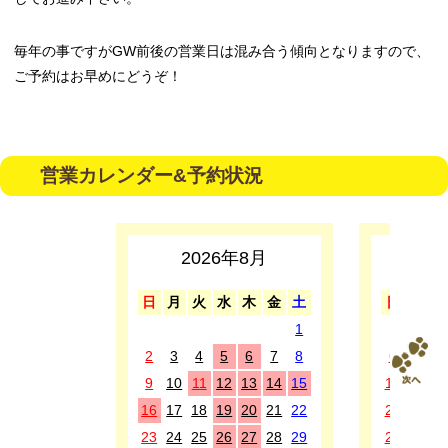
毎年の事ですがGW前後の営業日は混み合う傾向となりますので、
ご予約はお早めにどうぞ！
営業カレンダー&予約状況
2026年8月
2
日
月
火
水
木
金
土
日
月
1
1
2
3
4
5
6
7
8
6
7
8
9
10
11
12
13
14
15
13
14
1
16
17
18
19
20
21
22
20
21
2
23
24
25
26
27
28
29
27
28
2