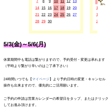
7
8
9
10
11
12
13
5
6
7
14
15
16
17
18
19
20
12
13
1
21
22
23
24
25
26
27
19
20
2
28
29
30
26
27
2
5/3(金)～5/6(月)
休業期間中も電話は繋がりますので、予約受付・変更は承れます
（平時より繋がり辛いのはご了承下さい）
24時間いつでも【
マイページ
】より予約日時の変更・キャンセル
操作も出来ますので、優先的にご活用願います。
ご予約の申請は営業カレンダーの希望日をタップ、またはクリック
してお進み頂けます。