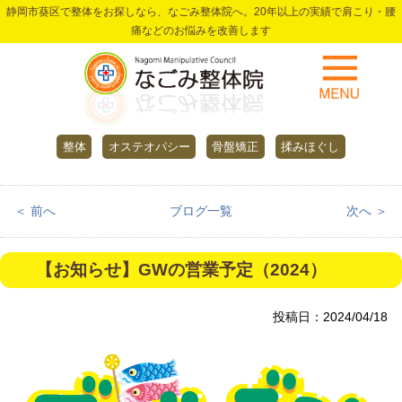
静岡市葵区で整体をお探しなら、なごみ整体院へ。20年以上の実績で肩こり・腰
痛などのお悩みを改善します
整体
オステオパシー
骨盤矯正
揉みほぐし
＜ 前へ
ブログ一覧
次へ ＞
【お知らせ】GWの営業予定（2024）
投稿日：2024/04/18