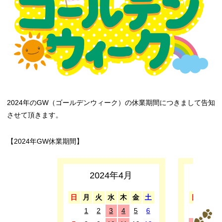
2024年のGW（ゴールデンウィーク）の休業期間につきまして告知
させて頂きます。
【2024年GW休業期間】
2024年4月
2
日
月
火
水
木
金
土
日
月
1
2
3
4
5
6