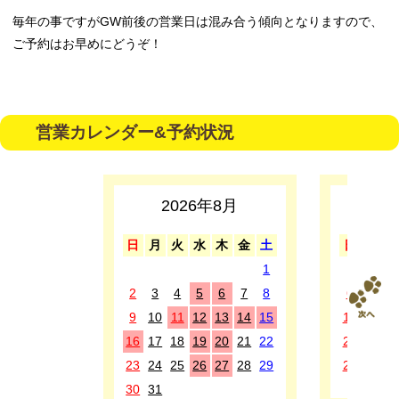
毎年の事ですがGW前後の営業日は混み合う傾向となりますので、
ご予約はお早めにどうぞ！
営業カレンダー&予約状況
2026年8月
2
日
月
火
水
木
金
土
日
月
1
1
2
3
4
5
6
7
8
6
7
8
9
10
11
12
13
14
15
13
14
1
16
17
18
19
20
21
22
20
21
2
23
24
25
26
27
28
29
27
28
2
30
31