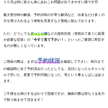
１０月は特に皆さん体にあれこれ問題が出てきやすい様です😯
最大受付枠の解放、予約日時の片寄り解消など、出来るだけ多くの
方を受け入れるよう体制を見直すなど善処に励んでおります。
ただ、どうしても
ぎっくり腰
などの急性症状（突然出て直ぐに処置
が必要な症状）の『
今すぐ見て下さい！
』といったご要望に即応す
るのが難しくなっています。
予約状況
ご用命の際は、まずは
を確認して下さい。前日まで
の確認時に全て予約済みだったとしても、当日になったらキャンセ
ルで空いた、変更で予約可能になった、等という事もしばしばあり
ます。
ご不便をお掛けするばかりで恐縮ですが、施術の際は持ちうる全力
で取り組ませて頂きます！