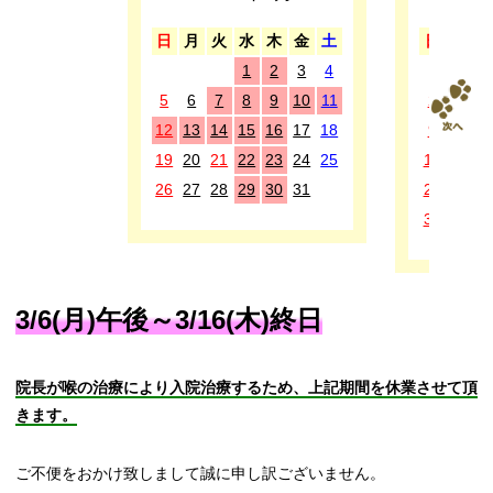
日
月
火
水
木
金
土
日
月
1
2
3
4
5
6
7
8
9
10
11
2
3
4
12
13
14
15
16
17
18
9
10
1
19
20
21
22
23
24
25
16
17
1
26
27
28
29
30
31
23
24
2
30
3/6(月)午後～3/16(木)終日
院長が喉の治療により入院治療するため、上記期間を休業させて頂
きます。
ご不便をおかけ致しまして誠に申し訳ございません。