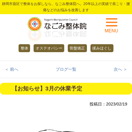
静岡市葵区で整体をお探しなら、なごみ整体院へ。20年以上の実績で肩こり・腰
痛などのお悩みを改善します
整体
オステオパシー
骨盤矯正
揉みほぐし
＜ 前へ
ブログ一覧
次へ ＞
【お知らせ】3月の休業予定
投稿日：2023/02/19