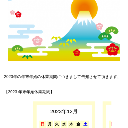
2023年の年末年始の休業期間につきまして告知させて頂きます。
【2023 年末年始休業期間】
2023年12月
2
日
月
火
水
木
金
土
日
月