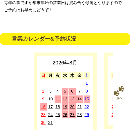
毎年の事ですが年末年始の営業日は混み合う傾向となりますので、
ご予約はお早めにどうぞ！
営業カレンダー&予約状況
2026年8月
2
日
月
火
水
木
金
土
日
月
1
1
2
3
4
5
6
7
8
6
7
8
9
10
11
12
13
14
15
13
14
1
16
17
18
19
20
21
22
20
21
2
23
24
25
26
27
28
29
27
28
2
30
31