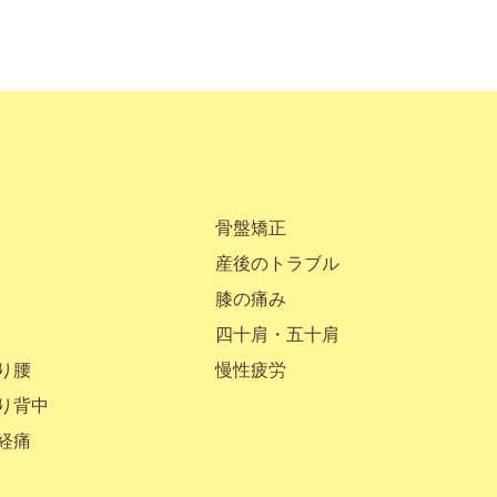
骨盤矯正
産後のトラブル
膝の痛み
四十肩・五十肩
り腰
慢性疲労
り背中
経痛