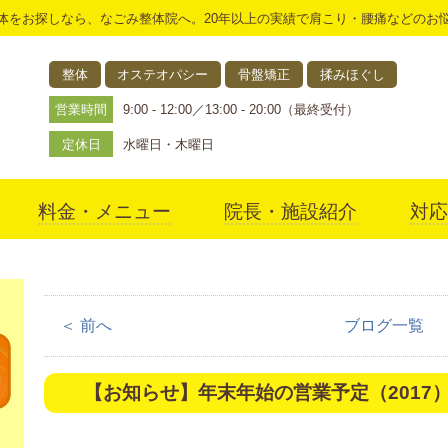
体をお探しなら、なごみ整体院へ。20年以上の実績で肩こり・腰痛などのお
整体
オステオパシー
骨盤矯正
揉みほぐし
営業時間
9:00 - 12:00／13:00 - 20:00（最終受付）
定休日
水曜日・木曜日
料金・メニュー
院長・施設紹介
対応
アクセス
＜ 前へ
ブログ一覧
【お知らせ】年末年始の営業予定（2017