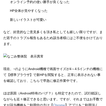
オンライン予約の使い勝手が良くなった
HP全体が見やすくなった
新しいイラストが可愛い
など、好意的なご意見多くを頂き私としても嬉しい限りですが、ま
だ若干のトラブル報告もあるため該当者様にはご不便をかけており
ます。
現在、↑のようにAndroid機種で画面サイズが4～4.5インチの機種に
て【標準ブラウザ】で新HPを閲覧すると、正常に表示されない事
を確認しており、こちらで早急に修正作業中です。
ほぼ原因（Android特有のバグ？）も特定できたので、試行錯誤し
ながらも近々修正できると思います。ですが、それまではお手数で
すが該当機種をご利用中の方は【
Chrome
】アプリをご利用頂く