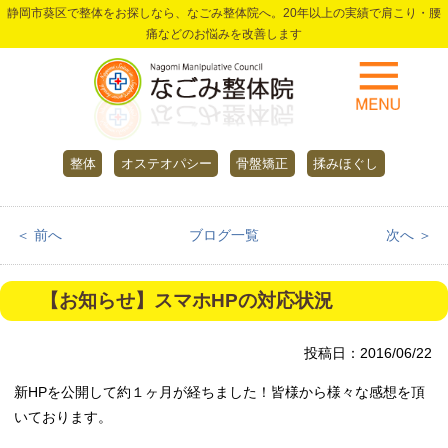
静岡市葵区で整体をお探しなら、なごみ整体院へ。20年以上の実績で肩こり・腰
痛などのお悩みを改善します
整体
オステオパシー
骨盤矯正
揉みほぐし
＜ 前へ
ブログ一覧
次へ ＞
【お知らせ】スマホHPの対応状況
投稿日：2016/06/22
新HPを公開して約１ヶ月が経ちました！皆様から様々な感想を頂
いております。