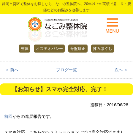
静岡市葵区で整体をお探しなら、なごみ整体院へ。20年以上の実績で肩こり・腰
痛などのお悩みを改善します
整体
オステオパシー
骨盤矯正
揉みほぐし
＜ 前へ
ブログ一覧
次へ ＞
【お知らせ】スマホ完全対応、完了！
投稿日：2016/06/28
前回
からの進展報告です。
スマホ対応、こちらのシュミレーション上では完全対応できまし