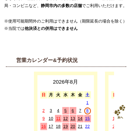
局・コンビニなど、
静岡市内の多数の店舗
でご利用いただけます。
※使用可能期間外のご利用はできません（期限延長の場合を除く）
※当院では
他決済との併用はできません
営業カレンダー&予約状況
2026年8月
2
日
月
火
水
木
金
土
日
月
1
1
2
3
4
5
6
7
8
6
7
8
9
10
11
12
13
14
15
13
14
1
16
17
18
19
20
21
22
20
21
2