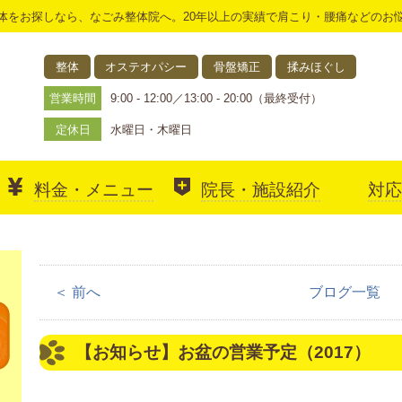
体をお探しなら、なごみ整体院へ。20年以上の実績で肩こり・腰痛などのお
整体
オステオパシー
骨盤矯正
揉みほぐし
営業時間
9:00 - 12:00／13:00 - 20:00（最終受付）
定休日
水曜日・木曜日
料金・メニュー
院長・施設紹介
対応
アクセス
＜ 前へ
ブログ一覧
【お知らせ】お盆の営業予定（2017）