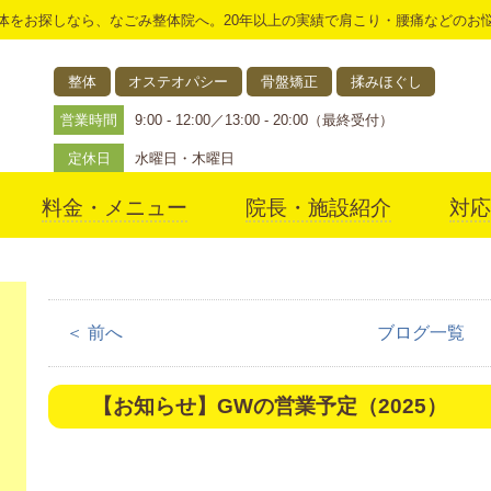
体をお探しなら、なごみ整体院へ。20年以上の実績で肩こり・腰痛などのお
整体
オステオパシー
骨盤矯正
揉みほぐし
営業時間
9:00 - 12:00／13:00 - 20:00（最終受付）
定休日
水曜日・木曜日
料金・メニュー
院長・施設紹介
対応
アクセス
＜ 前へ
ブログ一覧
【お知らせ】GWの営業予定（2025）